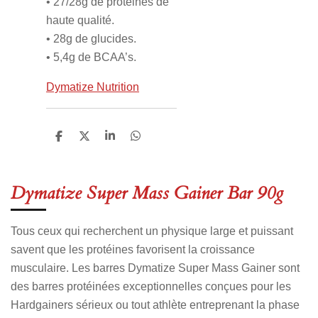
• 27/28g de protéines de
haute qualité.
• 28g de glucides.
• 5,4g de BCAA’s.
Dymatize Nutrition
P
P
P
P
a
a
a
a
r
r
r
r
t
t
t
t
a
a
a
a
Dymatize Super Mass Gainer Bar 90g
g
g
g
g
e
e
e
e
r
r
r
r
Tous ceux qui recherchent un physique large et puissant
savent que les protéines favorisent la croissance
musculaire. Les barres Dymatize Super Mass Gainer sont
des barres protéinées exceptionnelles conçues pour les
Hardgainers sérieux ou tout athlète entreprenant la phase