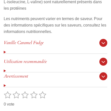
L-isoleucine, L-valine) sont naturellement présents dans
les protéines
Les nutriments peuvent varier en termes de saveur. Pour
des informations spécifiques sur les saveurs, consultez les
informations nutritionnelles.
Vanille Caramel Fudge
Utilisation recommandée
Avertissement
1
2
3
4
5
E
É
n
v
é
é
é
é
é
v
0 vote
o
a
t
t
t
t
t
y