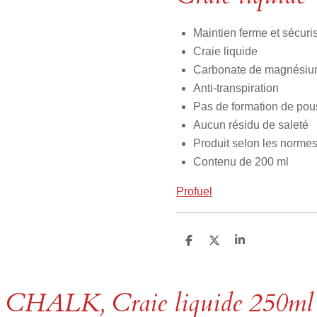
Maintien ferme et sécuri
Craie liquide
Carbonate de magnési
Anti-transpiration
Pas de formation de pous
Aucun résidu de saleté
Produit selon les norme
Contenu de 200 ml
Profuel
P
P
P
a
a
a
r
r
r
t
t
t
a
a
a
CHALK, Craie liquide 250ml
g
g
g
e
e
e