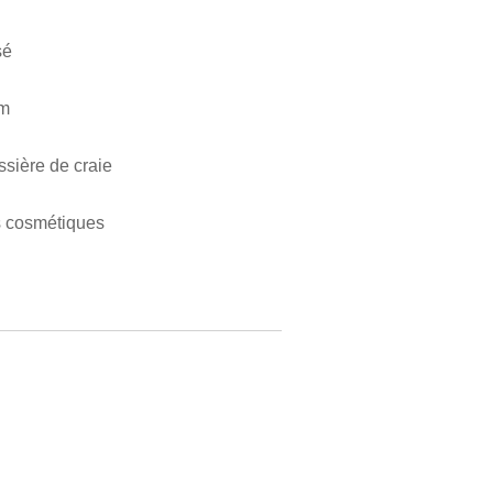
sé
um
sière de craie
s cosmétiques