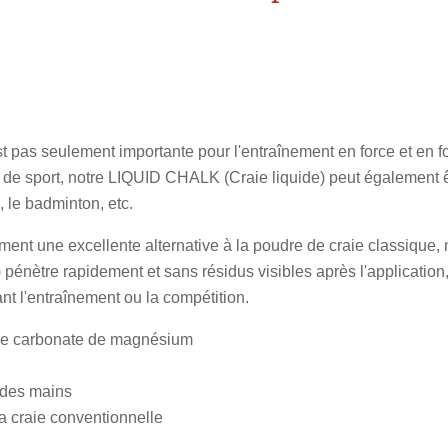
r
r
r
st pas seulement importante pour l'entraînement en force et en 
e de sport, notre LIQUID CHALK (Craie liquide) peut également êt
, le badminton, etc.
nt une excellente alternative à la poudre de craie classique, 
énètre rapidement et sans résidus visibles après l'application,
nt l'entraînement ou la compétition.
 de carbonate de magnésium
 des mains
 craie conventionnelle