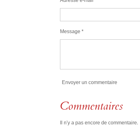
Adresse e-mail *
:
t
i
0
o
é
n
t
Message *
o
i
l
e
Envoyer un commentaire
Commentaires
Il n'y a pas encore de commentaire.