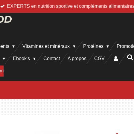
EXPERTS en nutrition sportive et compléments alimentaire
ments
Vitamines et minéraux
Protéines
Promoti
h
Ebook's
Contact
A propos
CGV
am