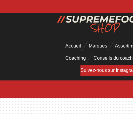
Passer
au
contenu
principal
Accueil
Marques
Assorti
Coaching
Conseils du coac
Suivez-nous sur Instagr