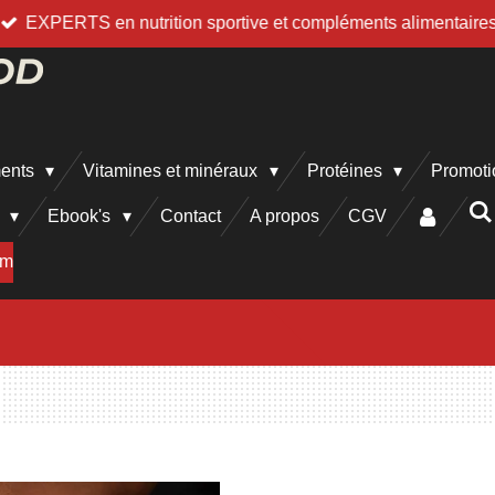
EXPERTS en nutrition sportive et compléments alimentaire
ments
Vitamines et minéraux
Protéines
Promoti
h
Ebook's
Contact
A propos
CGV
am