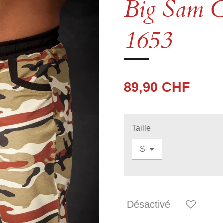
Big Sam C
1653
89,90 CHF
Taille
Désactivé