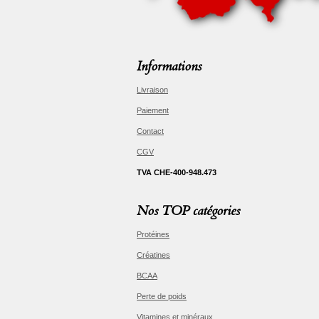
Informations
Livraison
Paiement
Contact
CGV
TVA CHE-400-948.473
Nos TOP catégories
Protéines
Créatines
BCAA
Perte de poids
Vitamines et minéraux