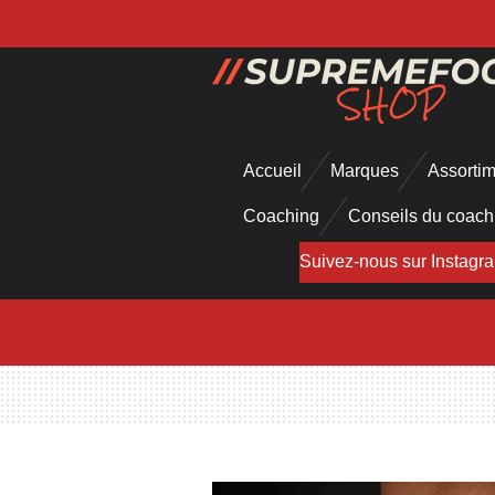
Passer
au
contenu
principal
Accueil
Marques
Assorti
Coaching
Conseils du coac
Suivez-nous sur Instagr