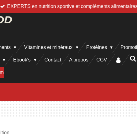
EXPERTS en nutrition sportive et compléments alimentaire
ments
Vitamines et minéraux
Protéines
Promot
h
Ebook's
Contact
A propos
CGV
am
ition