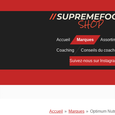
Passer
au
contenu
principal
Accueil
Marques
Assorti
Coaching
Conseils du coac
Suivez-nous sur Instagr
Accueil
»
Marques
»
Optimum Nutr