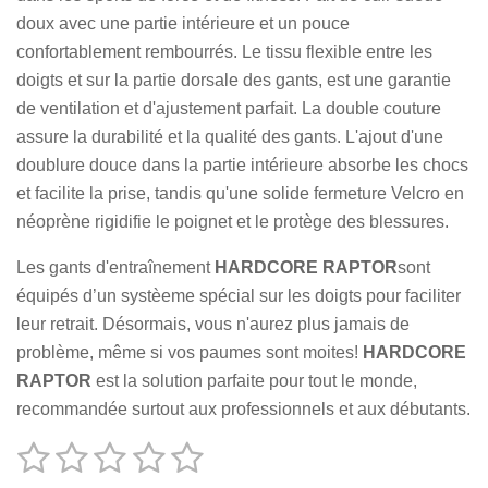
doux avec une partie intérieure et un pouce
confortablement rembourrés. Le tissu flexible entre les
doigts et sur la partie dorsale des gants, est une garantie
de ventilation et d'ajustement parfait. La double couture
assure la durabilité et la qualité des gants. L'ajout d'une
doublure douce dans la partie intérieure absorbe les chocs
et facilite la prise, tandis qu'une solide fermeture Velcro en
néoprène rigidifie le poignet et le protège des blessures.
Les gants d'entraînement
HARDCORE RAPTOR
sont
équipés d’un systèeme spécial sur les doigts pour faciliter
leur retrait. Désormais, vous n'aurez plus jamais de
problème, même si vos paumes sont moites!
HARDCORE
RAPTOR
est la solution parfaite pour tout le monde,
recommandée surtout aux professionnels et aux débutants.
1
2
3
4
5
E
É
n
v