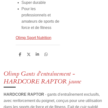
Super durable
Pour les
professionnels et
amateurs de sports de
force et de fitness
Olimp Sport Nutrition
P
P
P
P
a
a
a
a
r
r
r
r
t
t
t
t
a
a
a
a
Olimp Gants d'entraînement -
g
g
g
g
e
e
e
e
HARDCORE RAPTOR jaune
r
r
r
r
HARDCORE RAPTOR
- gants d'entraînement exclusifs,
avec renforcement du poignet, conçus pour une utilisation
dans les sports de force et de fitness. Fait de cuir suédé