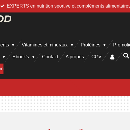
EXPERTS en nutrition sportive et compléments alimentaire
ments
Vitamines et minéraux
Protéines
Promoti
h
Ebook's
Contact
A propos
CGV
am