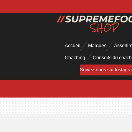
Passer
au
contenu
principal
Accueil
Marques
Assorti
Coaching
Conseils du coac
Suivez-nous sur Instagr