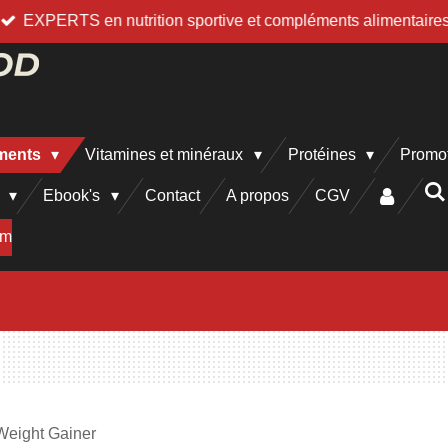
EXPERTS en nutrition sportive et compléments alimentaire
iments
Vitamines et minéraux
Protéines
Promo
h
Ebook's
Contact
A propos
CGV
am
Weight Gainer