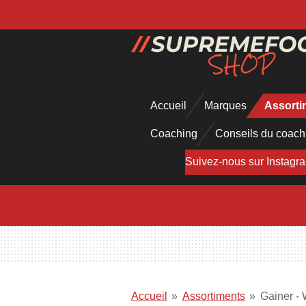
Passer
au
contenu
principal
Accueil
Marques
Assort
Coaching
Conseils du coac
Suivez-nous sur Instagr
Accueil
»
Assortiments
»
Gainer - 