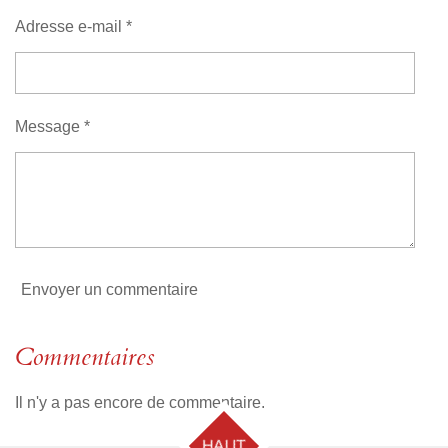
s
s
s
s
u
n
Adresse e-mail *
a
:
t
i
0
o
é
n
t
Message *
o
i
l
e
Envoyer un commentaire
Commentaires
Il n'y a pas encore de commentaire.
HAUT