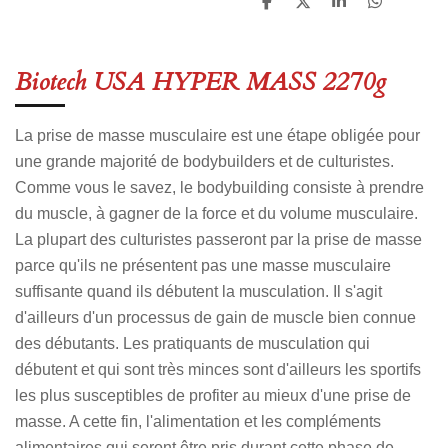
P
P
P
P
a
a
a
a
r
r
r
r
t
t
t
t
a
a
a
a
Biotech USA HYPER MASS 2270g
g
g
g
g
e
e
e
e
r
r
r
r
La prise de masse musculaire est une étape obligée pour
une grande majorité de bodybuilders et de culturistes.
Comme vous le savez, le bodybuilding consiste à prendre
du muscle, à gagner de la force et du volume musculaire.
La plupart des culturistes passeront par la prise de masse
parce qu'ils ne présentent pas une masse musculaire
suffisante quand ils débutent la musculation. Il s'agit
d'ailleurs d'un processus de gain de muscle bien connue
des débutants. Les pratiquants de musculation qui
débutent et qui sont très minces sont d'ailleurs les sportifs
les plus susceptibles de profiter au mieux d'une prise de
masse. A cette fin, l'alimentation et les compléments
alimentaires qui seront être pris durant cette phase de