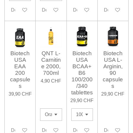
Désactivé
Désactivé
Désactivé
Désactivé
Biotech
QNT L-
Biotech
Biotech
USA
Carnitin
USA
USA L-
EAA
e 2000,
BCAA+
Arginin,
200
700ml
B6
90
capsule
100/200
capsule
4,90 CHF
s
/340
s
tablettes
39,90 CHF
29,90 CHF
29,90 CHF
Désactivé
Désactivé
Désactivé
Désactivé