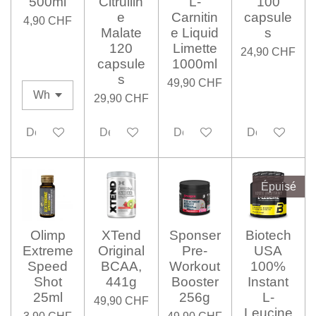
500ml
Citrullin
L-
100
e
Carnitin
capsule
4,90 CHF
Malate
e Liquid
s
120
Limette
24,90 CHF
capsule
1000ml
s
49,90 CHF
29,90 CHF
Désactivé
Désactivé
Désactivé
Désactivé
Épuisé
Olimp
XTend
Sponser
Biotech
Extreme
Original
Pre-
USA
Speed
BCAA,
Workout
100%
Shot
441g
Booster
Instant
25ml
256g
L-
49,90 CHF
Leucine