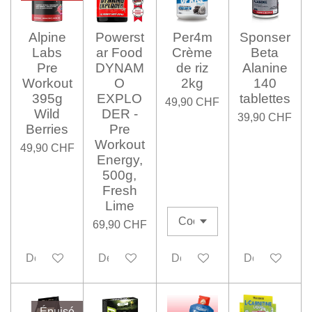
Alpine
Powerst
Per4m
Sponser
Labs
ar Food
Crème
Beta
Pre
DYNAM
de riz
Alanine
Workout
O
2kg
140
395g
EXPLO
tablettes
49,90 CHF
Wild
DER -
39,90 CHF
Berries
Pre
Workout
49,90 CHF
Energy,
500g,
Fresh
Lime
69,90 CHF
Désactivé
Désactivé
Désactivé
Désactivé
Épuisé