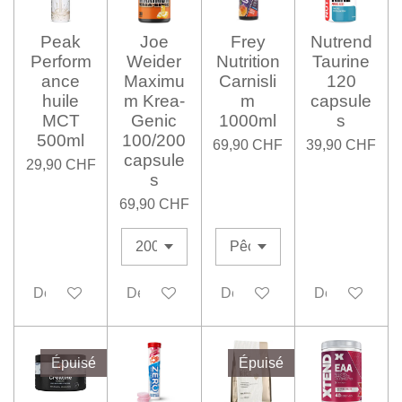
Peak
Joe
Frey
Nutrend
Perform
Weider
Nutrition
Taurine
ance
Maximu
Carnisli
120
huile
m Krea-
m
capsule
MCT
Genic
1000ml
s
500ml
100/200
69,90 CHF
39,90 CHF
capsule
29,90 CHF
s
69,90 CHF
Désactivé
Désactivé
Désactivé
Désactivé
Épuisé
Épuisé