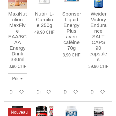
MaxiNut
Nutri+ L-
Sponser
Weider
rition
Carnitin
Liquid
Victory
MaxFiv
e 250g
Energy
Endura
e
Plus
nce
49,90 CHF
EAA/BC
avec
SALT
AA
caféine
CAPS
Energy
70g
90
Drink
capsule
3,90 CHF
330ml
s
3,90 CHF
39,90 CHF
Désactivé
Désactivé
Désactivé
Désactivé
Nouveau