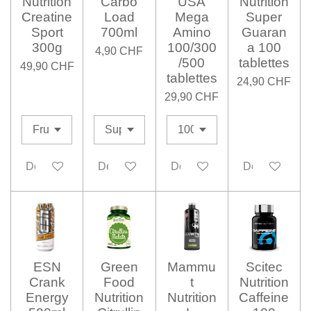
Nutrition
Carbo
USA
Nutrition
Creatine
Load
Mega
Super
Sport
700ml
Amino
Guaran
300g
100/300
a 100
4,90 CHF
/500
tablettes
49,90 CHF
tablettes
24,90 CHF
29,90 CHF
Désactivé
Désactivé
Désactivé
Désactivé
ESN
Green
Mammu
Scitec
Crank
Food
t
Nutrition
Energy
Nutrition
Nutrition
Caffeine