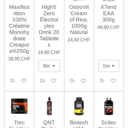
MaxiNut
High5
OstroVit
XTend
rition
Zero
Cream
EAA
100%
Électrol
of Rice,
300g
Créatine
ytes
1000g
49,90 CHF
Monohy
Drink 20
Natural
drate
Tablette
24,90 CHF
Creapur
s
e®250g
19,90 CHF
39,90 CHF
Désactivé
Désactivé
Désactivé
Désactivé
Trec
QNT
Biotech
Scitec