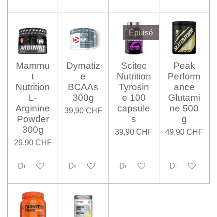
Épuisé
Mammu
Dymatiz
Scitec
Peak
t
e
Nutrition
Perform
Nutrition
BCAAs
Tyrosin
ance
L-
300g
e 100
Glutami
Arginine
capsule
ne 500
39,90 CHF
Powder
s
g
300g
39,90 CHF
49,90 CHF
29,90 CHF
Désactivé
Désactivé
Désactivé
Désactivé