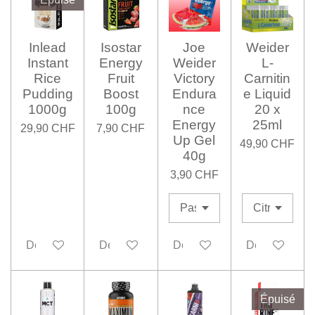
Inlead
Isostar
Joe
Weider
Instant
Energy
Weider
L-
Rice
Fruit
Victory
Carnitin
Pudding
Boost
Endura
e Liquid
1000g
100g
nce
20 x
Energy
25ml
29,90 CHF
7,90 CHF
Up Gel
49,90 CHF
40g
3,90 CHF
Désactivé
Désactivé
Désactivé
Désactivé
Épuisé