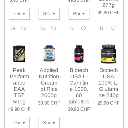
3,90 CHF
49,90 CHF
277g
39,90 CHF
Désactivé
Désactivé
Désactivé
Désactivé
Peak
Applied
Biotech
Biotech
Perform
Nutrition
USA L-
USA
ance
Cream
Carnitin
100% L-
EAA
of Rice
e 1000,
Glutami
TST
2000g
60
ne 240g
500g
tablettes
39,90 CHF
29,90 CHF
49,90 CHF
39,90 CHF