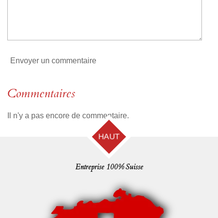
i
l
e
Envoyer un commentaire
Commentaires
Il n'y a pas encore de commentaire.
HAUT
Entreprise 100% Suisse