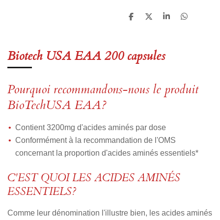
P
P
P
P
a
a
a
a
r
r
r
r
t
t
t
t
a
a
a
a
Biotech USA EAA 200 capsules
g
g
g
g
e
e
e
e
r
r
r
r
Pourquoi recommandons-nous le produit
BioTechUSA EAA?
Contient 3200mg d'acides aminés par dose
Conformément à la recommandation de l'OMS
concernant la proportion d'acides aminés essentiels*
C'EST QUOI LES ACIDES AMINÉS
ESSENTIELS?
Comme leur dénomination l'illustre bien, les acides aminés