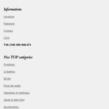
Informations
Livraison
Paiement
Contact
CGV
TVA CHE-400-948.473
Nos TOP catégories
Protéines
Créatines
BCAA
Perte de poids
Vitamines et minéraux
Santé et bien-être
Accéssoires