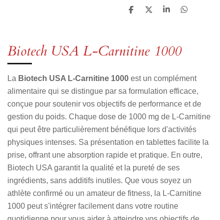
P
P
P
P
a
a
a
a
r
r
r
r
t
t
t
t
a
a
a
a
Biotech USA L-Carnitine 1000
g
g
g
g
e
e
e
e
r
r
r
r
La
Biotech USA L-Carnitine 1000
est un complément
alimentaire qui se distingue par sa formulation efficace,
conçue pour soutenir vos objectifs de performance et de
gestion du poids. Chaque dose de 1000 mg de L-Carnitine
qui peut être particulièrement bénéfique lors d'activités
physiques intenses. Sa présentation en tablettes facilite la
prise, offrant une absorption rapide et pratique. En outre,
Biotech USA garantit la qualité et la pureté de ses
ingrédients, sans additifs inutiles. Que vous soyez un
athlète confirmé ou un amateur de fitness, la L-Carnitine
1000 peut s'intégrer facilement dans votre routine
quotidienne pour vous aider à atteindre vos objectifs de