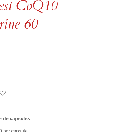
Best CoQ10
rine 60
 de capsules
 par capsule