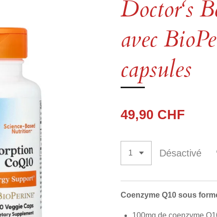
Doctor‘s 
avec BioPe
capsules
49,90 CHF
Désactivé
Coenzyme Q10 sous forme
100mg de coenzyme Q10