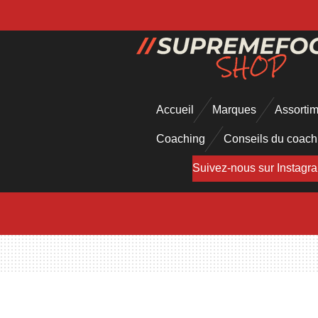
Passer
au
contenu
principal
Accueil
Marques
Assorti
Coaching
Conseils du coac
Suivez-nous sur Instagr