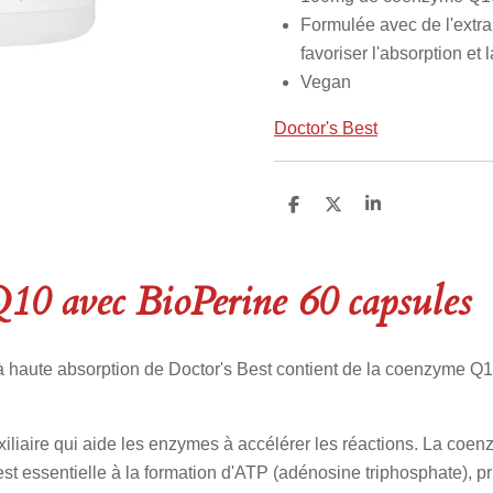
Formulée avec de l'extra
favoriser l'absorption et l
Vegan
Doctor's Best
P
P
P
a
a
a
r
r
r
t
t
t
a
a
a
10 avec BioPerine 60 capsules
g
g
g
e
e
e
r
r
r
haute absorption de Doctor's Best contient de la coenzyme Q1
liaire qui aide les enzymes à accélérer les réactions. La coen
est essentielle à la formation d'ATP (adénosine triphosphate), 