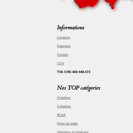
Informations
Livraison
Paiement
Contact
CGV
TVA CHE-400-948.473
Nos TOP catégories
Protéines
Créatines
BCAA
Perte de poids
Vitamines et minéraux