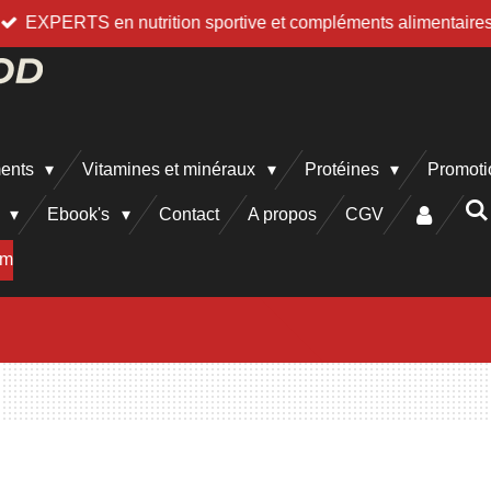
EXPERTS en nutrition sportive et compléments alimentaire
ments
Vitamines et minéraux
Protéines
Promoti
h
Ebook's
Contact
A propos
CGV
am