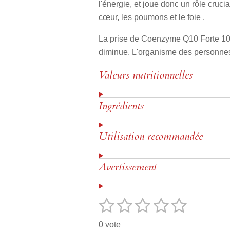
l'énergie, et joue donc un rôle cruc
cœur, les poumons et le foie .
La prise de Coenzyme Q10 Forte 100 
diminue. L'organisme des personnes
Valeurs nutritionnelles
Ingrédients
Utilisation recommandée
Avertissement
1
2
3
4
5
E
É
n
v
é
é
é
é
é
v
0 vote
o