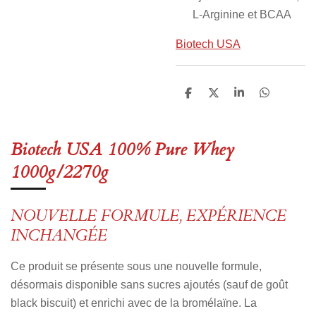
L-Arginine et BCAA
Biotech USA
P
P
P
P
a
a
a
a
r
r
r
r
t
t
t
t
a
a
a
a
Biotech USA 100% Pure Whey
g
g
g
g
e
e
e
e
1000g/2270g
r
r
r
r
NOUVELLE FORMULE, EXPÉRIENCE
INCHANGÉE
Ce produit se présente sous une nouvelle formule,
désormais disponible sans sucres ajoutés (sauf de goût
black biscuit) et enrichi avec de la bromélaïne. La