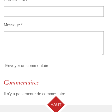
a
:
t
i
0
o
é
n
t
Message *
o
i
l
e
Envoyer un commentaire
Commentaires
Il n'y a pas encore de commentaire.
HAUT