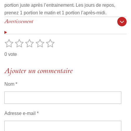
portion juste après l’entrainement. Les jours de repos,
prenez 1 portion le matin et 1 portion l’après-midi.
Avertissement
1
2
3
4
5
E
É
n
v
é
é
é
é
é
v
0 vote
o
a
t
t
t
t
t
y
l
e
o
Ajouter un commentaire
o
o
o
o
u
r
i
i
i
i
i
l
a
'
Nom *
l
l
l
l
l
t
é
v
i
e
e
e
e
e
a
o
l
s
s
s
s
u
n
Adresse e-mail *
a
:
t
i
0
o