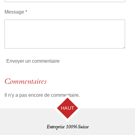
é
n
t
Message *
o
i
l
e
Envoyer un commentaire
Commentaires
Il n'y a pas encore de commentaire.
HAUT
Entreprise 100% Suisse