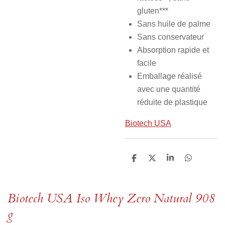
gluten***
Sans huile de palme
Sans conservateur
Absorption rapide et
facile
Emballage réalisé
avec une quantité
réduite de plastique
Biotech USA
P
P
P
P
a
a
a
a
r
r
r
r
t
t
t
t
a
a
a
a
Biotech USA Iso Whey Zero Natural 908
g
g
g
g
e
e
e
e
g
r
r
r
r