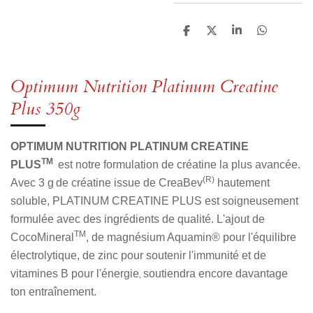
P
P
P
P
a
a
a
a
r
r
r
r
t
t
t
t
a
a
a
a
Optimum Nutrition Platinum Creatine
g
g
g
g
e
e
e
e
Plus 350g
r
r
r
r
OPTIMUM NUTRITION PLATINUM CREATINE
TM
PLUS
est notre formulation de créatine la plus avancée.
(R)
Avec 3 g
de créatine issue de CreaBev
hautement
soluble, PLATINUM CREATINE PLUS est soigneusement
formulée avec des ingrédients de qualité. L'ajout de
TM
CocoMineral
, de magnésium Aquamin® pour l'équilibre
électrolytique, de zinc pour soutenir l'immunité
et de
vitamines B pour l'énergie
soutiendra encore davantage
,
ton entraînement.