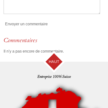
l
e
Envoyer un commentaire
Commentaires
Il n'y a pas encore de commentaire.
HAUT
Entreprise 100% Suisse