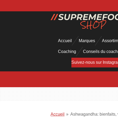
Passer
au
contenu
principal
Accueil
Marques
Assorti
Coaching
Conseils du coac
Suivez-nous sur Instagr
Accueil
»
Ashwagandha: bienfaits, ve