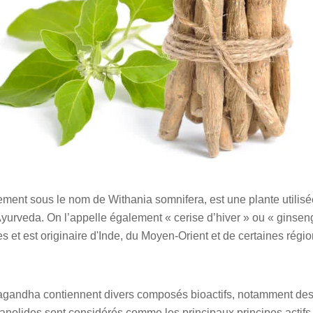
ment sous le nom de Withania somnifera, est une plante utilisé
'Ayurveda. On l’appelle également « cerise d’hiver » ou « gins
s et est originaire d'Inde, du Moyen-Orient et de certaines régio
wagandha contiennent divers composés bioactifs, notamment des
hanolides sont considérés comme les principaux principes actifs 