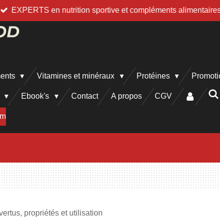
EXPERTS en nutrition sportive et compléments alimentaire
ments
Vitamines et minéraux
Protéines
Promoti
h
Ebook's
Contact
A propos
CGV
am
rtus, propriétés et utilisation