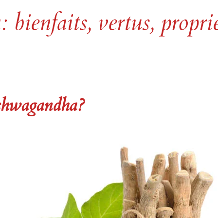
ienfaits, vertus, proprié
Ashwagandha?