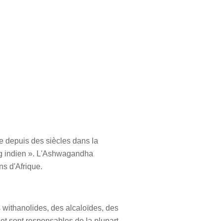
e depuis des siècles dans la
eng indien ». L'Ashwagandha
ns d'Afrique.
 withanolides, des alcaloïdes, des
et sont responsables de la plupart